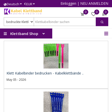
Einloggen
|
NEU ANMELDEN
€
Deutsch
EUR
0
0
0
Klettband Shop
Klett Kabelbinder bedrucken - Kabelklettbände ..
May 05 - 2026