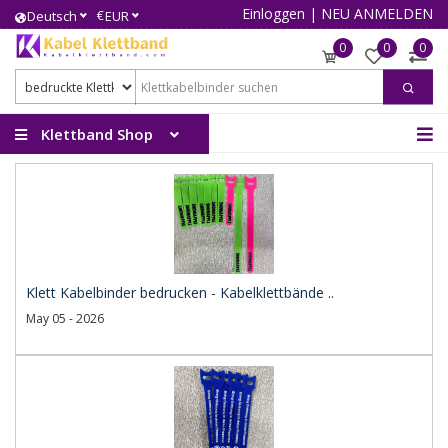
Einloggen
|
NEU ANMELDEN
€
Deutsch
EUR
0
0
0
Klettband Shop
Klett Kabelbinder bedrucken - Kabelklettbände ..
May 05 - 2026