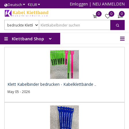
Einloggen
|
NEU ANMELDEN
€
Deutsch
EUR
0
0
0
Klettband Shop
Klett Kabelbinder bedrucken - Kabelklettbände ..
May 05 - 2026