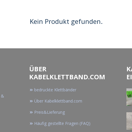
Kein Produkt gefunden.
ÜBER
K
KABELKLETTBAND.COM
E
bedruckte Klettbänder
n &
Über Kabelklettband.com
Preis&Lieferung
Häufig gestellte Fragen (FAQ)