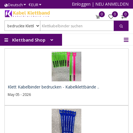
Einloggen
|
NEU ANMELDEN
€
Deutsch
EUR
0
0
0
Klettband Shop
Klett Kabelbinder bedrucken - Kabelklettbände ..
May 05 - 2026