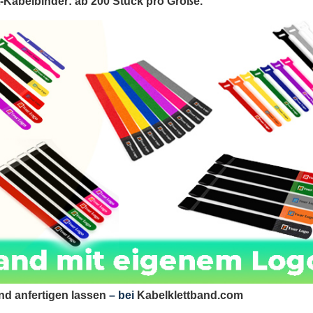
-Kabelbinder: ab 200 Stück pro Größe.
and anfertigen lassen
– bei
Kabelklettband.com