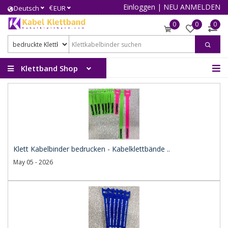
Einloggen
|
NEU ANMELDEN
€
Deutsch
EUR
0
0
0
Klettband Shop
Klett Kabelbinder bedrucken - Kabelklettbände ..
May 05 - 2026