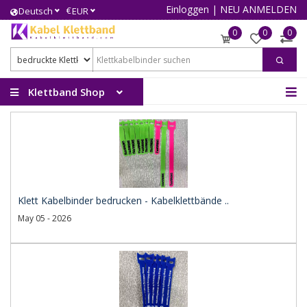
Einloggen
|
NEU ANMELDEN
€
Deutsch
EUR
0
0
0
Klettband Shop
Klett Kabelbinder bedrucken - Kabelklettbände ..
May 05 - 2026