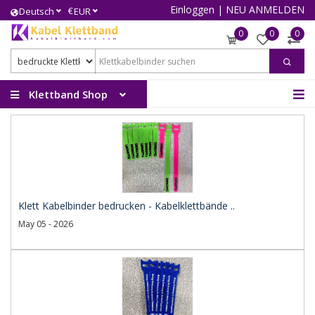
Einloggen
|
NEU ANMELDEN
€
Deutsch
EUR
0
0
0
Klettband Shop
Klett Kabelbinder bedrucken - Kabelklettbände ..
May 05 - 2026