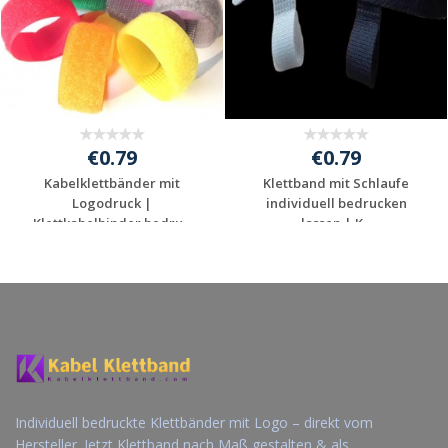
€0.79
€0.79
Kabelklettbänder mit
Klettband mit Schlaufe
Logodruck |
individuell bedrucken
Klettkabelbinder bedru...
lassen | K...
Jetzt Angebot
Jetzt Angebot
anfordern
anfordern
Individuell bedruckte Klettbänder mit Logo – direkt vom
Hersteller. Jetzt Klettband nach Maß gestalten & als