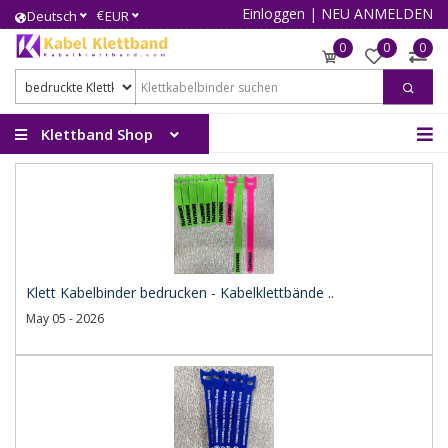
Einloggen
|
NEU ANMELDEN
€
Deutsch
EUR
0
0
0
Klettband Shop
Klett Kabelbinder bedrucken - Kabelklettbände ..
May 05 - 2026