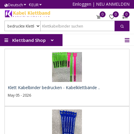
Einloggen
|
NEU ANMELDEN
€
Deutsch
EUR
0
0
0
Klettband Shop
Klett Kabelbinder bedrucken - Kabelklettbände ..
May 05 - 2026