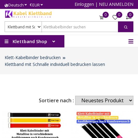
Einloggen
|
NEU ANMELDEN
€
Deutsch
EUR
0
0
0
Klettband Shop
Klett-Kabelbinder bedrucken
Klettband mit Schnalle individuell bedrucken lassen
Sortiere nach :