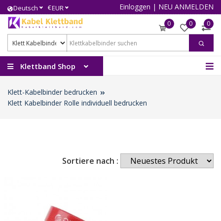
Einloggen
|
NEU ANMELDEN
€
Deutsch
EUR
0
0
0
Klettband Shop
Klett-Kabelbinder bedrucken
Klett Kabelbinder Rolle individuell bedrucken
Sortiere nach :